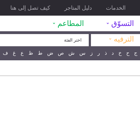
الخدمات
دليل المتاجر
كيف تصل إلى هنا
˯
˯
التسوّق
المطاعم
˯
الترفيه
اختر الفئة
ج
ح
خ
د
ذ
ر
ز
س
ش
ص
ض
ط
ظ
ع
غ
ف