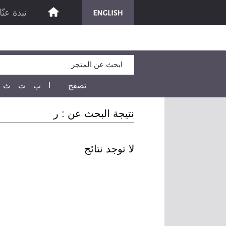
نبذة عنّا
تصفح
ا
ب
ت
ث
نتيجة البحث عن :
ر
لا توجد نتائج