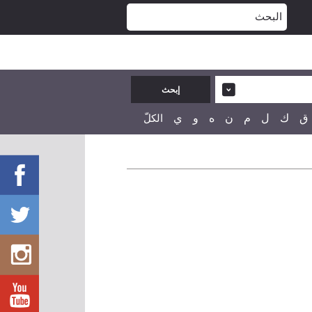
ق
ك
ل
م
ن
ه
و
ي
الكلّ